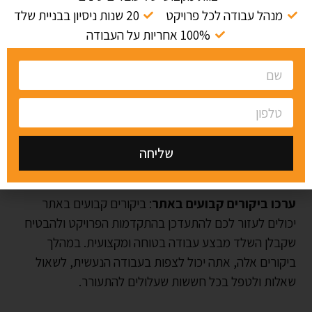
אתה יכול גם לבדוק עם סוכנויות רישוי ורגולציה מקומיות כדי
מנהל עבודה לכל פרויקט
20 שנות ניסיון בבניית שלד
לוודא שהם מורשים ומבוטחים כראוי.
100% אחריות על העבודה
קבל חוזה כתוב
: חוזה כתוב חשוב כדי להבטיח ששני
הצדדים יבינו את היקף העבודה, ציר הזמן והעלות של
הפרויקט. הקפד לכלול הוראות לבטיחות, כגון ציוד ונהלים
בטיחותיים נדרשים, וכן כל אישור או בדיקה נדרשים.
שליחה
Alternative:
ערכו ביקורים קבועים באתר
: ביקורים קבועים באתר
יכולים לעזור לכם להתעדכן בהתקדמות הפרויקט ולהבטיח
שקבלן השלד מבצע עבודה בטוחה ומקצועית. במהלך
ביקורים אלה, אתה יכול לצפות בעבודה הנעשית, לשאול
שאלות ולטפל בכל חששות שעלולים להתעורר.