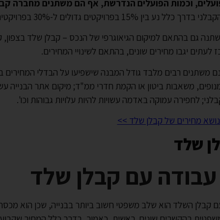
עלים, וכמות הפועלים הנדרשת, אף הם משתנים מחברה קב
כלל נע בין 15% בפרויקטים גדולים ל-30% בפרויקטים יותר קטנים.
תנה גם בהתאם למיקום הגיאוגרפי של הנכס – קבלן שלד בצפון, 
 לעתים יגבו מחירים שונים, בהתאם לשינויי המחירים.
ם משתנים רבים מלבד גודל המבנה שישפיעו על הבדלי המחירים בין
ופים, משאבות ביטון או הקמת חדרי ממ"ד; מיקום אתר הבנייה עש
לני; לחפירה עמוקה באדמה עשויות להיות עלויות גבוהות וכו'.
שא מחירים של קבלן שלד >>
לן שלד
עבודה עם קבלן שלד
 קבלן השלד הוא שלב משפטי חשוב ביותר בבנייה, שכן הוא מכסה
שפטית בהקשרים שונים. ראשית, כאמור, בדרך כלל המחיר שקבוע