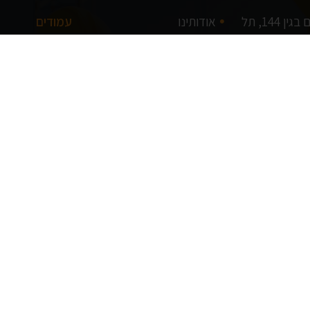
דרך מנחם בגין 144, תל
אודותינו
עמודים
בניית של
צרו איתנו קשר
בניית שלד 
ראשון - חמישי: 8:00 -
מפת אתר
בניית ממ"
המלא
בניית בית
בניית מר
בניית וילו