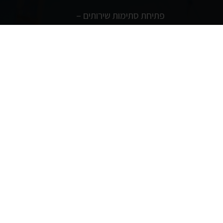
פתיחת סתימות שירותים –
ד פלדה
מתי קוראים לאיש מקצוע
בניין
ההבדל בין קבלן שלד לבית
ד – המדריך
פרטי לקבלן שעובד עם
יזמיות גדולות
 פרטי
מה ההבדל בין ממ"ד לחדר
תף
ביטחון רגיל?
ת
מתי הגיע הזמן לשיפוץ חזית
בניין חיצוני?
לוכד עכברים 24/7 בבתים
פרטיים
מהם שלבי בניית שלד
איכותי?