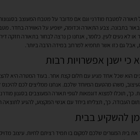
 תאורה למטבח מודרני וגם אם מדובר על מטבח המעוצב בסגנונות
אור בתבונה. צבע התאורה וכדומה, ישפיע על האווירה בחדר. מטב
ר או לא נעים לעין. כלומר, אנחנו כן נרצה לבחור בתאורה חזקה די
ת, אבל גם כזו אשר תחמיא למרחב במידה הרבה ביותר.
 כי ישנן אפשרויות רבות
ים הוא שכל אחד מגיע עם חלום קצת אחר. בעוד המטרה היא להצל
והעיצוב, משהו מהטעם המיוחד שלכם. אנחנו ממליצים לכם להיכנס
 כך, תוכלו למצוא דוגמאות לגופי תאורה המעוצבים בסגנון מודרני.
ם העבודה. כך, תצליחו ביחד עם אנשי המקצוע, להגיע לתוצאה ה
מן להשקיע בבית
 את בית המגורים שלכם למקום בו תמיד רציתם לחיות. עיצוב מדוי