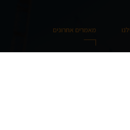
נו
מאמרים אחרונים
פתיחת סתימות שירותים –
ד פלדה
מתי קוראים לאיש מקצוע
בניין
ההבדל בין קבלן שלד לבית
ד – המדריך
פרטי לקבלן שעובד עם
יזמיות גדולות
 פרטי
מה ההבדל בין ממ"ד לחדר
תף
ביטחון רגיל?
ת
מתי הגיע הזמן לשיפוץ חזית