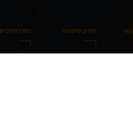
קשר
מידע שימושי
השירותים של
דרך מנחם בגין 144, תל
אודותינו
עמודים
בניית של
צרו איתנו קשר
בניית שלד 
ראשון - חמישי: 8:00 -
מפת אתר
בניית ממ"
המלא
בניית בית
בניית מר
בניית וילו