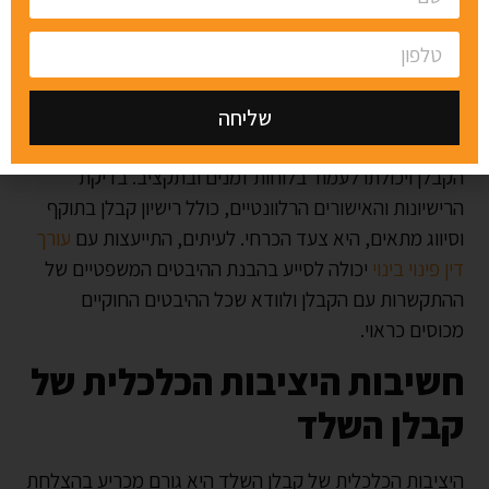
מומלץ לבדוק את הפרויקטים הקודמים שביצע הקבלן, תוך
התמקדות בפרויקטים דומים בהיקפם ובאופיים לפרויקט
המתוכנן. חשוב לבקר באתרי בנייה פעילים ולבחון את איכות
העבודה ואת ההתנהלות בשטח. בנוסף, קבלת המלצות
שליחה
מלקוחות קודמים יכולה לספק תובנות חשובות על אמינות
Alternative:
הקבלן ויכולתו לעמוד בלוחות זמנים ובתקציב. בדיקת
הרישיונות והאישורים הרלוונטיים, כולל רישיון קבלן בתוקף
וסיווג מתאים, היא צעד הכרחי. לעיתים, התייעצות עם
עורך
דין פינוי בינוי
יכולה לסייע בהבנת ההיבטים המשפטיים של
ההתקשרות עם הקבלן ולוודא שכל ההיבטים החוקיים
מכוסים כראוי.
חשיבות היציבות הכלכלית של
קבלן השלד
היציבות הכלכלית של קבלן השלד היא גורם מכריע בהצלחת