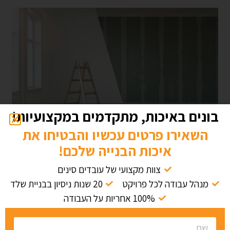
בונים באיכות, מתקדמים במקצועיות!
השאירו פרטים עכשיו והבטיחו את
איכות הבנייה שלכם!
כיצד לבחון את ניסיונו של
צוות מקצועי של עובדים סינים
קבלן השלד
מנהל עבודה לכל פרויקט
20 שנות ניסיון בבניית שלד
100% אחריות על העבודה
בחינת ניסיונו של קבלן השלד היא שלב קריטי בתהליך
בחירת הקבלן המתאים לפרויקט התחדשות עירונית. ראשית,