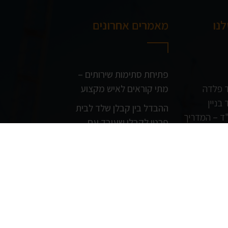
נו
מאמרים אחרונים
פתיחת סתימות שירותים –
ד פלדה
מתי קוראים לאיש מקצוע
בניין
ההבדל בין קבלן שלד לבית
ד – המדריך
פרטי לקבלן שעובד עם
יזמיות גדולות
 פרטי
מה ההבדל בין ממ"ד לחדר
תף
ביטחון רגיל?
ת
מתי הגיע הזמן לשיפוץ חזית
בניין חיצוני?
לוכד עכברים 24/7 בבתים