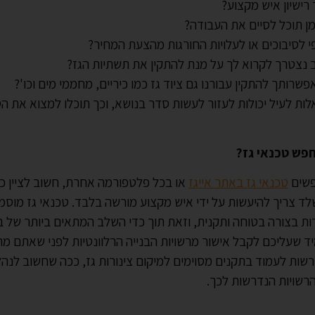
רישיון איש מקצוע?
מן תוכל לסיים את העבודה?
 לסיבוכים או לעלויות החורגות מהצעת המחיר?
 נצטרך לקרוא לך על מנת להתקין את תשתיות הגז?
שרותך להתקין עבורנו גם ציוד גז כמו כיריים, מחממי מים וכו'?
לות לעיל יכולות לעזור לעשות סדר בנושא, וכך תוכלו למצוא את הט
חפש טכנאי גז?
פשים
טכנאי גז באתר אייגז
או בכל פלטפורמה אחרת, חשוב לציין כי 
לד צריך להיעשות על ידי איש מקצוע מורשה בלבד. טכנאי גז מוסמך
ת בצורה בטוחה ותקנית, וזאת תוך כדי השלב המתאים ביותר של ב
יד שעליכם לקבל אישור מרשויות הבנייה הרלוונטיות לפני שאתם מת
ורשות לעמוד בתקנים מסוימים למיקום צינורות גז, ככה שחשוב לנה
הרשויות הנדרשות לכך.