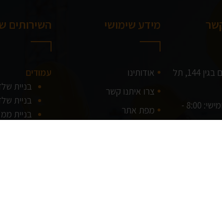
קשר
מידע שימושי
השירותים של
דרך מנחם בגין 144, תל
אודותינו
עמודים
בניית של
צרו איתנו קשר
בניית שלד 
ראשון - חמישי: 8:00 -
מפת אתר
בניית ממ"
המלא
בניית בית
בניית מר
בניית וילו