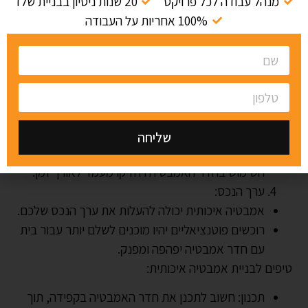
מנהל עבודה לכל פרויקט
20 שנות ניסיון בבניית שלד
ניתן לבחור בין מגוון רחב של סגנונות, חומרים
100% אחריות על העבודה
ואביזרים, כדי ליצור חדר אמבטיה חלומי.
פונקציונליות:
חדר אמבטיה איכותי צריך להיות פונקציונאלי ונוח
לשימוש.
חשוב לתכנן את החדר בצורה נכונה, תוך התחשבות
בצרכים של כל בני הבית.
שליחה
יש לבחור אביזרים איכותיים ועמידים, שיקלו על
Alternative:
השימוש בחדר האמבטיה ויחזיקו מעמד לאורך זמן.
ערך הנכס:
אמבטיה איכותית יכולה להעלות את ערך הנכס שלכם.
רוכשים פוטנציאליים יהיו מוכנים לשלם יותר עבור בית
עם חדר אמבטיה יפהפה ומפנק.
טיפים לבניית אמבטיה איכותית:
תכנון: חשוב לתכנן את חדר האמבטיה בקפידה, תוך